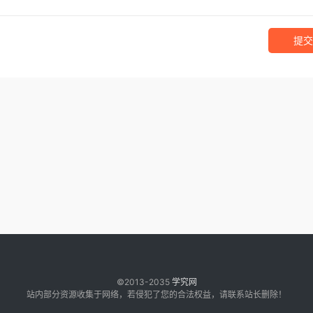
提交
©2013-2035
学究网
站内部分资源收集于网络，若侵犯了您的合法权益，请联系站长删除！