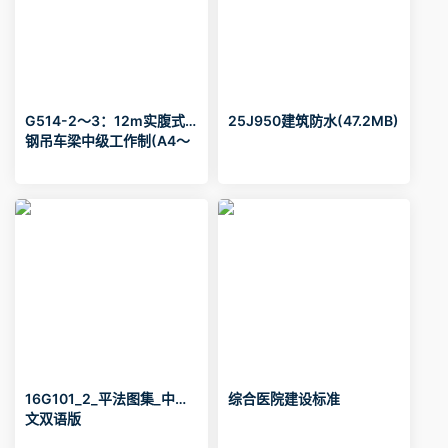
G514-2～3：12m实腹式
25J950建筑防水(47.2MB)
钢吊车梁中级工作制(A4～
A5)Q235、345钢（2005
年合订本）
16G101_2_平法图集_中英
综合医院建设标准
文双语版