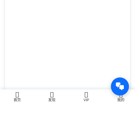
📁
+
📁
+
📁
+
📁
+
📁
+
📁
+
📁
+
📁
+
首页
发现
VIP
我的
0