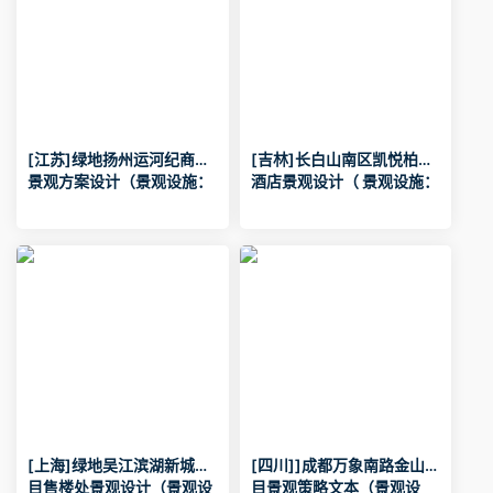
[江苏]绿地扬州运河纪商业
[吉林]长白山南区凯悦柏悦
景观方案设计（景观设施：
酒店景观设计（ 景观设施：
亭?廊?花架,平台?栈道?汀
亭?廊?花架,平台?栈道?汀
步,座凳?座椅,景墙?围墙,栏
步,座凳?座椅,景墙?围墙,树
杆,树池?花坛?花钵,水景设
池?花坛?花钵,雕塑,水景设
计,景观照明,铺装设计）.pd
计,景观照明,标识系统,铺装
f
设计,健身运动设施）.pdf
[上海]绿地吴江滨湖新城项
[四川]]成都万象南路金山项
目售楼处景观设计（景观设
目景观策略文本（景观设