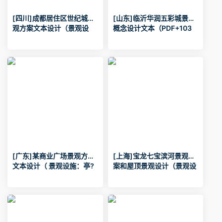
[四川]成都居住区世纪城景
[山东]临沂华润五彩城景观
观方案文本设计（景观设
概念设计文本（PDF+103
施：亭?廊?花架,平台?栈
页）发表于（景观设施：
道?汀步,景墙?围墙,大门,水
亭?廊?花架,平台?栈道?汀
景设计,景观照明,铺装设
步,大门,水景设计,景观照明,
计）.pdf
自行车棚,铺装设计,儿童娱
乐设施,健身运动设施）.pdf
[广东]某商业广场景观方案
[上海]宝龙七宝滨河景观方
文本设计（ 景观设施：亭?
案和屋顶景观设计（景观设
廊?花架,平台?栈道?汀步,座
施：亭?廊?花架,平台?栈
凳?座椅,景墙?围墙,驳岸?挡
道?汀步,座凳?座椅,景墙?围
土墙,树池?花坛?花钵,水景
墙,大门,水景设计,景观照明,
设计,景观照明,停车场）.pd
铺装设计）.pdf
f