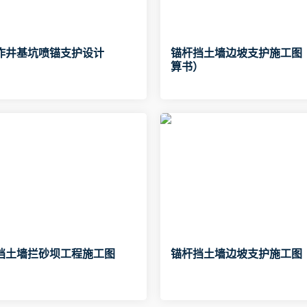
作井基坑喷锚支护设计
锚杆挡土墙边坡支护施工图
算书）
挡土墙拦砂坝工程施工图
锚杆挡土墙边坡支护施工图