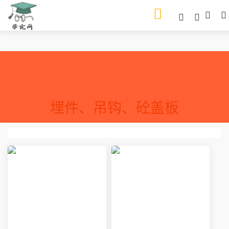
埋件、吊钩、砼盖板