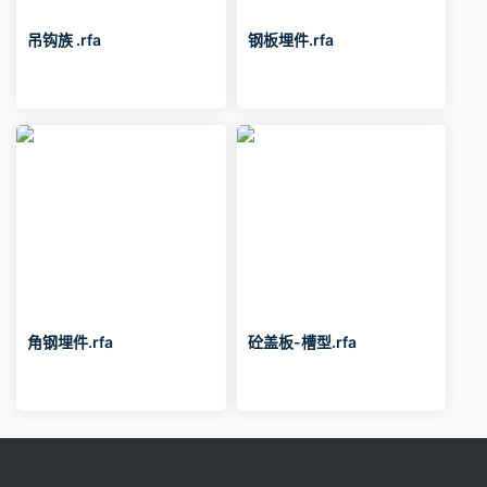
吊钩族 .rfa
钢板埋件.rfa
角钢埋件.rfa
砼盖板-槽型.rfa