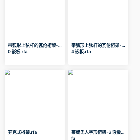
带弧形上弦杆的瓦伦桁架-1
带弧形上弦杆的瓦伦桁架-1
0 嵌板.rfa
4 嵌板.rfa
芬克式桁架.rfa
豪威氏人字形桁架-6 嵌板.r
fa