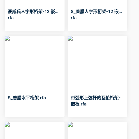
豪威氏人字形桁架-12 嵌板.
S_普腊人字形桁架-12 嵌板.
rfa
rfa
S_普腊水平桁架.rfa
带弧形上弦杆的瓦伦桁架-6
嵌板.rfa