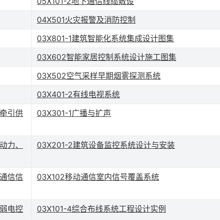
05X101-2地下通信线缆敷设
04X501火灾报警及消防控制
03X801-1建筑智能化系统集成设计图集
03X602智能家居控制系统设计施工图集
03X502空气采样早期烟雾探测系统
03X401-2有线电视系统
–牵引供
03X301-1广播与扩声
-动力、
03X201-2建筑设备监控系统设计与安装
-通信信
03X102移动通信室内信号覆盖系统
-弱电控
03X101-4综合布线系统工程设计实例