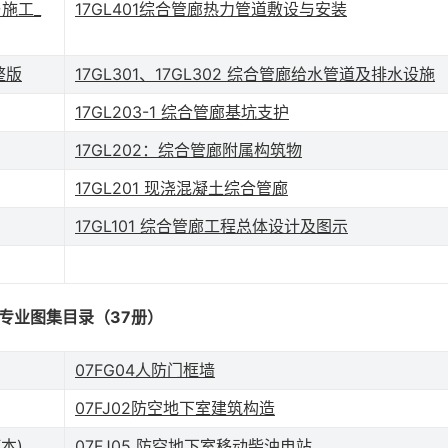
施工_
17GL401综合管廊热力管道敷设与安装
整版
17GL301、17GL302 综合管廊给水管道及排水设施
17GL203-1 综合管廊基坑支护
17GL202：综合管廊附属构筑物
17GL201 现浇混凝土综合管廊
17GL101 综合管廊工程总体设计及图示
专业图集目录（37册）
07FG04人防门框墙
07FJ02防空地下室建筑构造
本)
07FJ05 防空地下室移动柴油电站