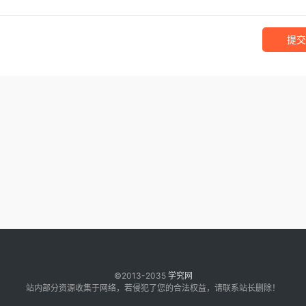
提交
©2013-2035
学究网
站内部分资源收集于网络，若侵犯了您的合法权益，请联系站长删除！