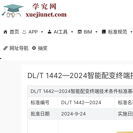
首页
APP
AI工具
BIM
标准规范
网址导航
当前位置：
抽奖
首页
标准规范
行业标准
医药卫生
正文
DL/T 1442—2024智能配变终
DL/T 1442—2024智能配变终端技术条件标准
标准编号
DL/T 1442—2024
标准名
批准日期
2024-9-24
实施日