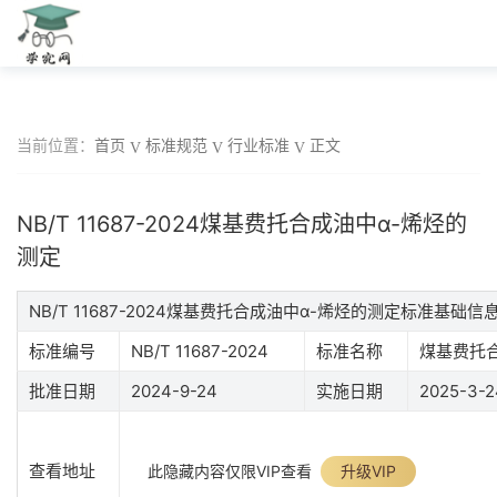
当前位置：
首页
标准规范
行业标准
正文
NB/T 11687-2024煤基费托合成油中α-烯烃的
测定
NB/T 11687-2024煤基费托合成油中α-烯烃的测定标准基础信
标准编号
NB/T 11687-2024
标准名称
煤基费托
批准日期
2024-9-24
实施日期
2025-3-2
查看地址
此隐藏内容仅限VIP查看
升级VIP