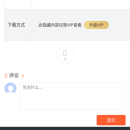
下载方式
此隐藏内容仅限VIP查看
升级VIP
0
评论
0
提交