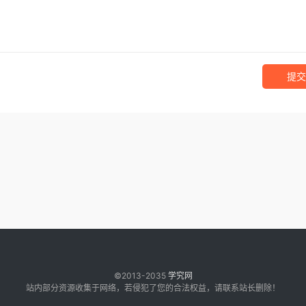
提交
©2013-2035
学究网
站内部分资源收集于网络，若侵犯了您的合法权益，请联系站长删除！