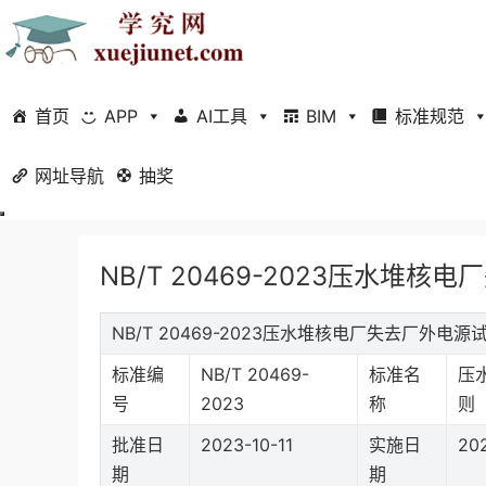
首页
APP
AI工具
BIM
标准规范
网址导航
当前位置：
抽奖
首页
标准规范
行业标准
正文
NB/T 20469-2023压水堆
NB/T 20469-2023压水堆核电厂失去厂外
标准编
NB/T 20469-
标准名
压
号
2023
称
则
批准日
2023-10-11
实施日
202
期
期