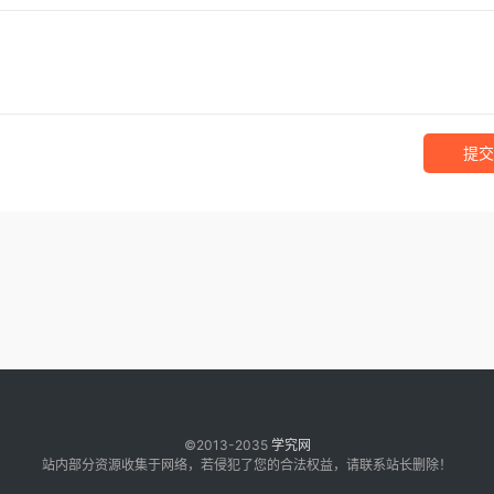
提交
©2013-2035
学究网
站内部分资源收集于网络，若侵犯了您的合法权益，请联系站长删除！