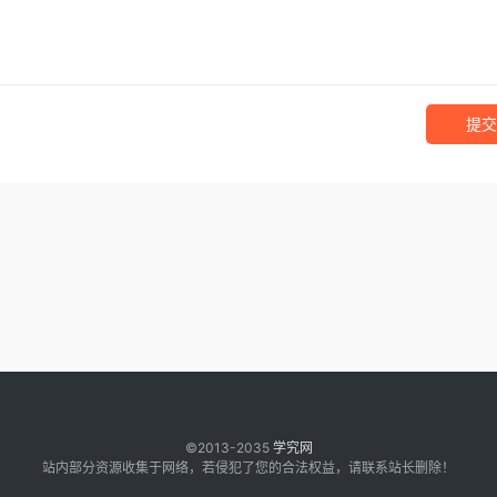
提交
©2013-2035
学究网
站内部分资源收集于网络，若侵犯了您的合法权益，请联系站长删除！