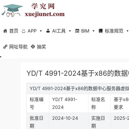
首页
APP
AI工具
BIM
标准规范
网址导航
当前位置：
抽奖
首页
标准规范
行业标准
正文
YD/T 4991-2024基于x8
YD/T 4991-2024基于x86的数据中心服务
标准编
YD/T 4991-
标准名
基于x
号
2024
称
要求
批准日
2024-10-24
实施日
2025-2
期
期