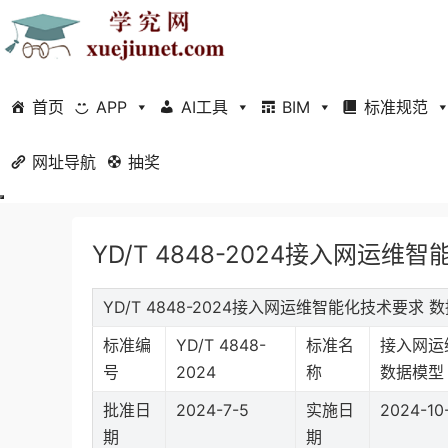
首页
APP
AI工具
BIM
标准规范
网址导航
当前位置：
抽奖
首页
标准规范
行业标准
正文
YD/T 4848-2024接入网
YD/T 4848-2024接入网运维智能化技术要
标准编
YD/T 4848-
标准名
接入网运
号
2024
称
数据模型
批准日
2024-7-5
实施日
2024-10
期
期