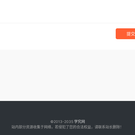
提交
©2013-2035
学究网
站内部分资源收集于网络，若侵犯了您的合法权益，请联系站长删除！