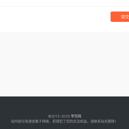
提交
©2013-2035
学究网
站内部分资源收集于网络，若侵犯了您的合法权益，请联系站长删除！