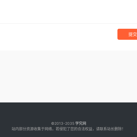
提交
©2013-2035
学究网
站内部分资源收集于网络，若侵犯了您的合法权益，请联系站长删除！