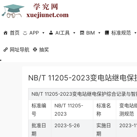
首页
APP
AI工具
BIM
标准规范
网址导航
当前位置：
抽奖
首页
标准规范
行业标准
正文
NB/T 11205-2023变电站
NB/T 11205-2023变电站继电保护综合记
标准编
NB/T 11205-
标准名
变电站
号
2023
称
测规范
批准日
2023-5-26
实施日
2023-1
期
期