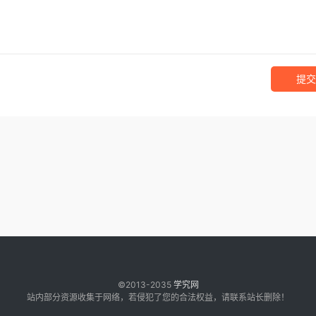
提交
©2013-2035
学究网
站内部分资源收集于网络，若侵犯了您的合法权益，请联系站长删除！