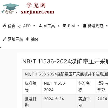
首页
APP
AI工具
BIM
标准规范
网址导航
当前位置：
抽奖
首页
标准规范
行业标准
正文
NB/T 11536-2024煤矿带
NB/T 11536-2024煤矿带压开采底板井下
标准编
NB/T 11536-
标准名
煤矿
号
2024
称
规范
批准日
2024-5-24
实施日
2024-
期
期