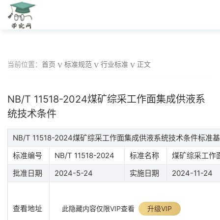
当前位置：
首页
标准规范
行业标准
正文
NB/T 11518-2024煤矿综采工作面集成供液系
统技术条件
NB/T 11518-2024煤矿综采工作面集成供液系统技术条件标准
标准编号
NB/T 11518-2024
标准名称
煤矿综采工作
批准日期
2024-5-24
实施日期
2024-11-24
查看地址
此隐藏内容仅限VIP查看
升级VIP