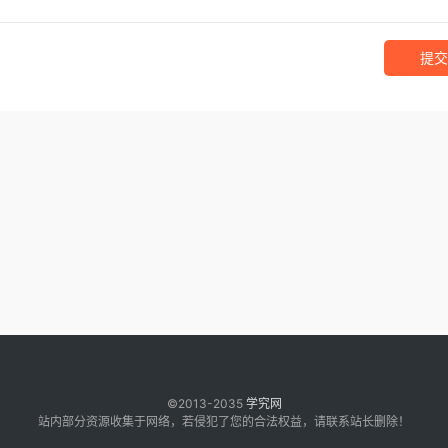
提交
©2013-2035
学究网
站内部分资源收集于网络，若侵犯了您的合法权益，请联系站长删除！