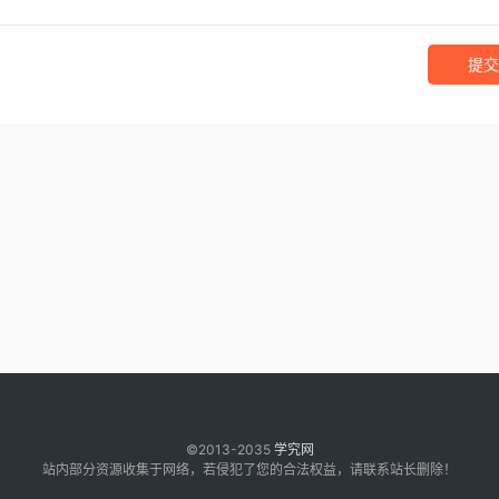
提交
©2013-2035
学究网
站内部分资源收集于网络，若侵犯了您的合法权益，请联系站长删除！