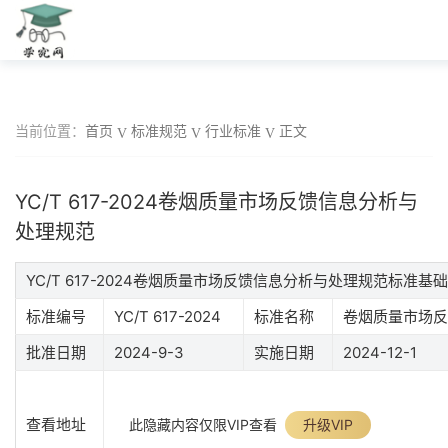
当前位置：
首页
标准规范
行业标准
正文
YC/T 617-2024卷烟质量市场反馈信息分析与
处理规范
YC/T 617-2024卷烟质量市场反馈信息分析与处理规范标准基
标准编号
YC/T 617-2024
标准名称
卷烟质量市场反
批准日期
2024-9-3
实施日期
2024-12-1
查看地址
此隐藏内容仅限VIP查看
升级VIP