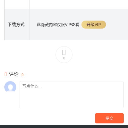
下载方式
此隐藏内容仅限VIP查看
升级VIP
0
评论
0
提交