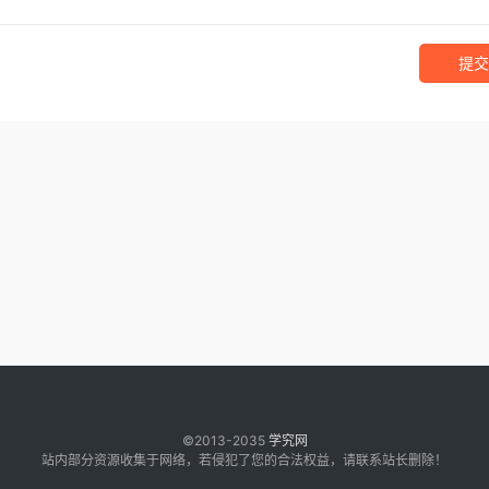
提交
©2013-2035
学究网
站内部分资源收集于网络，若侵犯了您的合法权益，请联系站长删除！