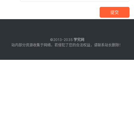
提交
©2013-2035
学究网
站内部分资源收集于网络，若侵犯了您的合法权益，请联系站长删除！