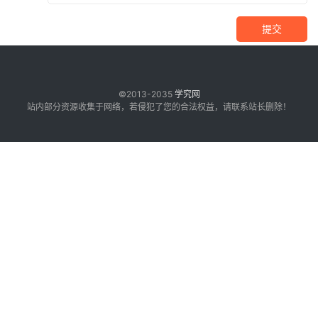
提交
©2013-2035
学究网
站内部分资源收集于网络，若侵犯了您的合法权益，请联系站长删除！