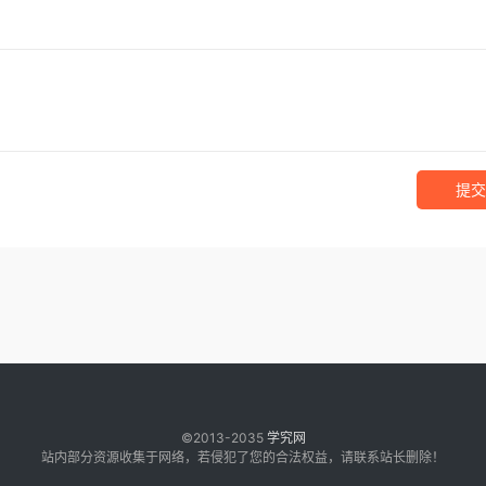
提交
©2013-2035
学究网
站内部分资源收集于网络，若侵犯了您的合法权益，请联系站长删除！