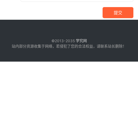
提交
©2013-2035
学究网
站内部分资源收集于网络，若侵犯了您的合法权益，请联系站长删除！