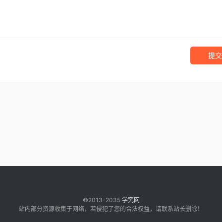
提交
©2013-2035
学究网
站内部分资源收集于网络，若侵犯了您的合法权益，请联系站长删除！