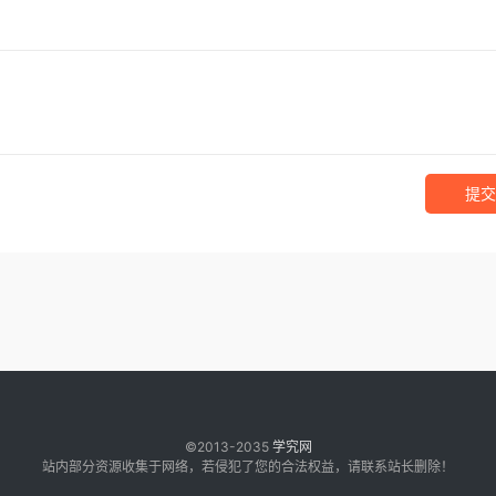
提交
©2013-2035
学究网
站内部分资源收集于网络，若侵犯了您的合法权益，请联系站长删除！