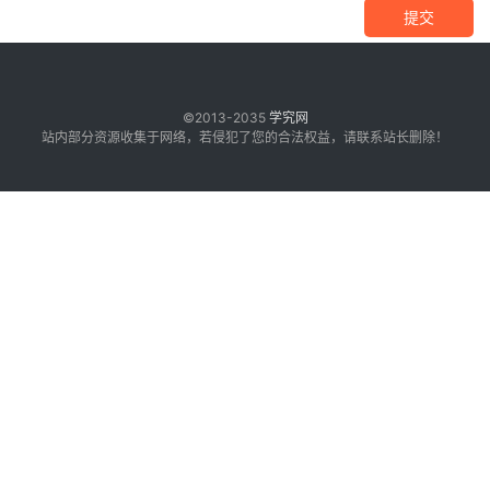
提交
©2013-2035
学究网
站内部分资源收集于网络，若侵犯了您的合法权益，请联系站长删除！