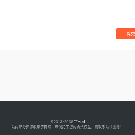
提交
©2013-2035
学究网
站内部分资源收集于网络，若侵犯了您的合法权益，请联系站长删除！