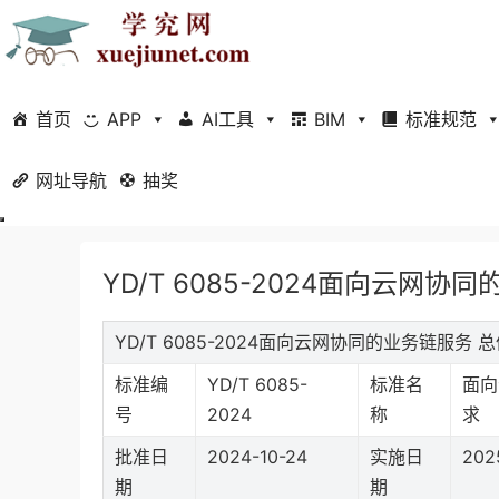
首页
APP
AI工具
BIM
标准规范
网址导航
当前位置：
抽奖
首页
标准规范
行业标准
正文
YD/T 6085-2024面向云网
YD/T 6085-2024面向云网协同的业务链服
标准编
YD/T 6085-
标准名
面向
号
2024
称
求
批准日
2024-10-24
实施日
202
期
期