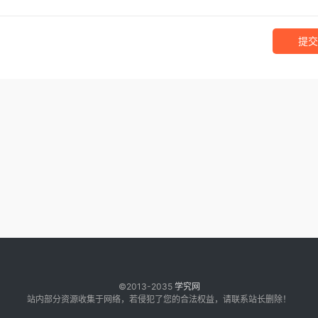
提交
©2013-2035
学究网
站内部分资源收集于网络，若侵犯了您的合法权益，请联系站长删除！