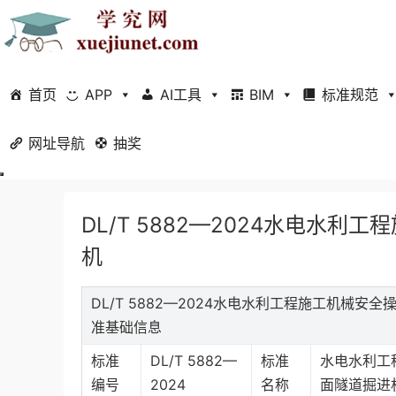
首页
APP
AI工具
BIM
标准规范
网址导航
当前位置：
抽奖
首页
标准规范
行业标准
正文
DL/T 5882—2024水电水
机
DL/T 5882—2024水电水利工程施工机械安
准基础信息
标准
DL/T 5882—
标准
水电水利工
编号
2024
名称
面隧道掘进