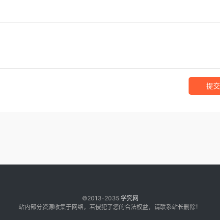
提交
©2013-2035
学究网
站内部分资源收集于网络，若侵犯了您的合法权益，请联系站长删除！