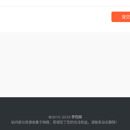
提交
©2013-2035
学究网
站内部分资源收集于网络，若侵犯了您的合法权益，请联系站长删除！