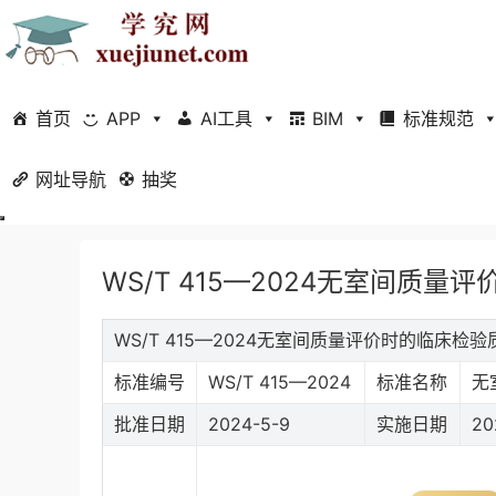
首页
APP
AI工具
BIM
标准规范
网址导航
当前位置：
抽奖
首页
标准规范
行业标准
正文
WS/T 415—2024无室间质
WS/T 415—2024无室间质量评价时的临床
标准编号
WS/T 415—2024
标准名称
无
批准日期
2024-5-9
实施日期
20