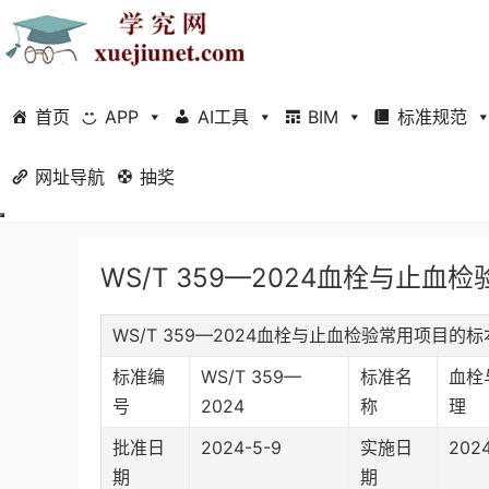
首页
APP
AI工具
BIM
标准规范
网址导航
当前位置：
抽奖
首页
标准规范
行业标准
正文
WS/T 359—2024血栓与止
WS/T 359—2024血栓与止血检验常用项目
标准编
WS/T 359—
标准名
血栓
号
2024
称
理
批准日
2024-5-9
实施日
2024
期
期