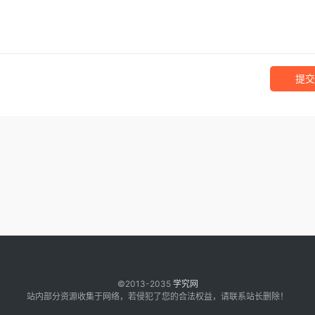
提交
©2013-2035
学究网
站内部分资源收集于网络，若侵犯了您的合法权益，请联系站长删除！