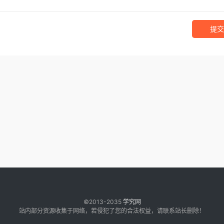
提交
©2013-2035
学究网
站内部分资源收集于网络，若侵犯了您的合法权益，请联系站长删除！