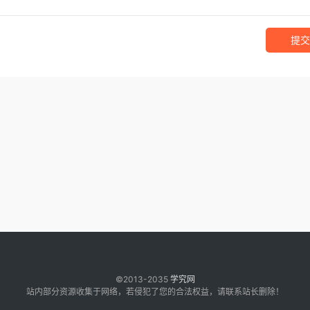
提交
©2013-2035
学究网
站内部分资源收集于网络，若侵犯了您的合法权益，请联系站长删除！