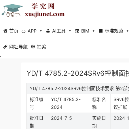
首页
APP
AI工具
BIM
标准规范
网址导航
当前位置：
抽奖
首页
标准规范
行业标准
正文
YD/T 4785.2-2024SRv6
YD/T 4785.2-2024SRv6控制面技术要求 
标准编
YD/T 4785.2-
标准名
SRv6
号
2024
称
议扩展
批准日
2024-7-5
实施日
2024-1
期
期