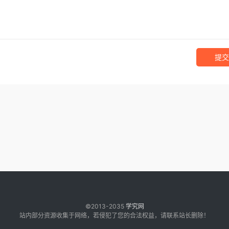
提交
©2013-2035
学究网
站内部分资源收集于网络，若侵犯了您的合法权益，请联系站长删除！