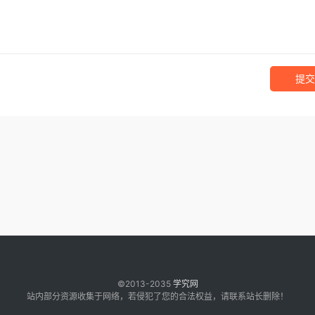
提交
©2013-2035
学究网
站内部分资源收集于网络，若侵犯了您的合法权益，请联系站长删除！