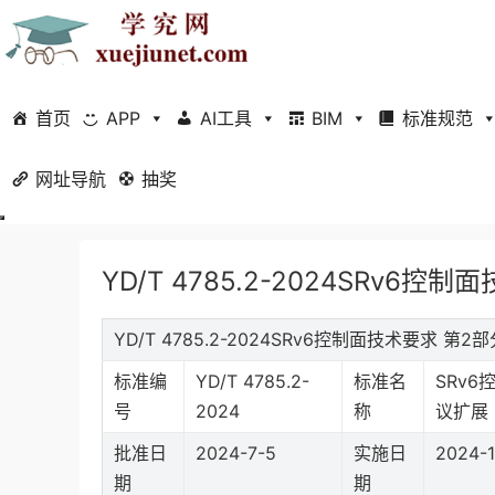
首页
APP
AI工具
BIM
标准规范
网址导航
当前位置：
抽奖
首页
标准规范
行业标准
正文
YD/T 4785.2-2024SRv6
YD/T 4785.2-2024SRv6控制面技术要求 
标准编
YD/T 4785.2-
标准名
SRv6
号
2024
称
议扩展
批准日
2024-7-5
实施日
2024-1
期
期