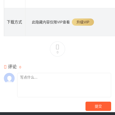
下载方式
此隐藏内容仅限VIP查看
升级VIP
0
评论
0
提交