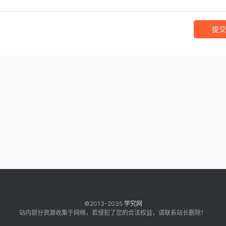
提交
©2013-2035
学究网
站内部分资源收集于网络，若侵犯了您的合法权益，请联系站长删除！