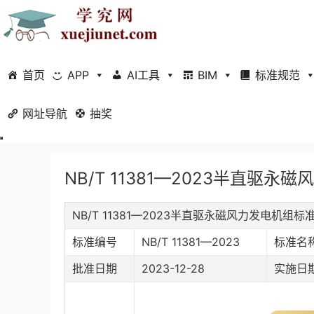
首页
APP
AI工具
BIM
标准规范
网址导航
当前位置：
抽奖
首页
标准规范
行业标准
正文
NB/T 11381—2023半直驱永
NB/T 11381—2023半直驱永磁风力发电机组
标准编号
NB/T 11381—2023
标准名
批准日期
2023-12-28
实施日