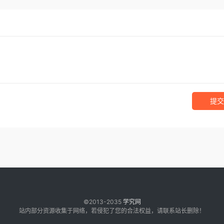
提交
©2013-2035
学究网
站内部分资源收集于网络，若侵犯了您的合法权益，请联系站长删除！