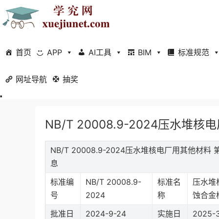
首页
APP
AI工具
BIM
标准规范
网址导航
当前位置：
抽奖
首页
标准规范
行业标准
正文
NB/T 20008.9-2024压
NB/T 20008.9-2024压水堆核电厂用其他
息
标准编
NB/T 20008.9-
标准名
压水堆
号
2024
称
蚀合金
批准日
2024-9-24
实施日
2025-