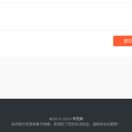
提交
©2013-2035
学究网
站内部分资源收集于网络，若侵犯了您的合法权益，请联系站长删除！