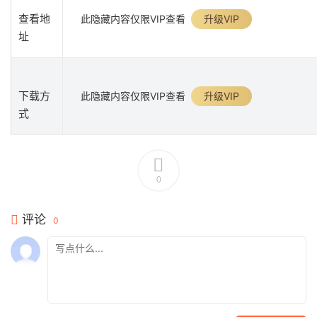
查看地
此隐藏内容仅限VIP查看
升级VIP
址
下载方
此隐藏内容仅限VIP查看
升级VIP
式
0
评论
0