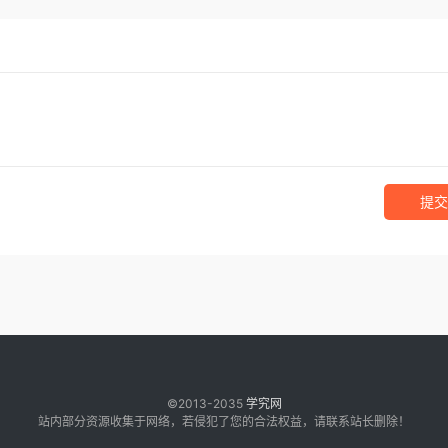
提交
©2013-2035
学究网
站内部分资源收集于网络，若侵犯了您的合法权益，请联系站长删除！