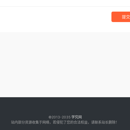
提交
©2013-2035
学究网
站内部分资源收集于网络，若侵犯了您的合法权益，请联系站长删除！