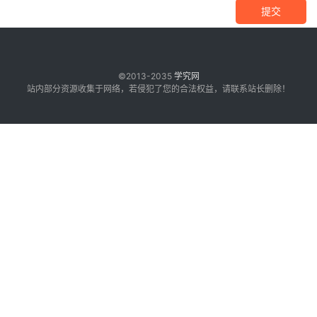
提交
©2013-2035
学究网
站内部分资源收集于网络，若侵犯了您的合法权益，请联系站长删除！