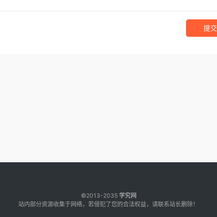
提交
©2013-2035
学究网
站内部分资源收集于网络，若侵犯了您的合法权益，请联系站长删除！