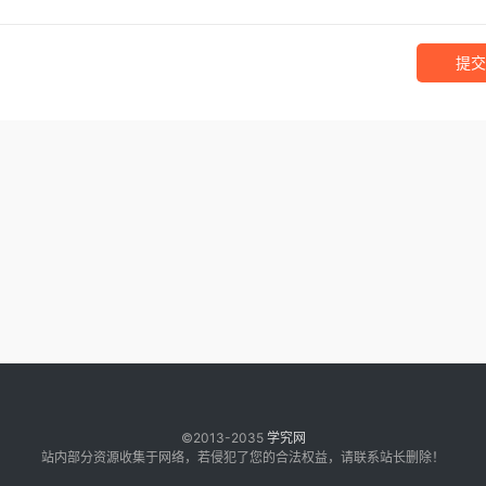
提交
©2013-2035
学究网
站内部分资源收集于网络，若侵犯了您的合法权益，请联系站长删除！