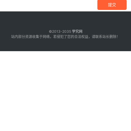
提交
©2013-2035
学究网
站内部分资源收集于网络，若侵犯了您的合法权益，请联系站长删除！