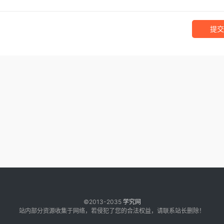
提交
©2013-2035
学究网
站内部分资源收集于网络，若侵犯了您的合法权益，请联系站长删除！